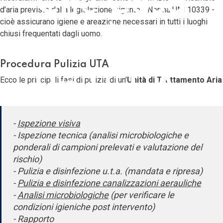
Che Cosa
d’aria previste dalla legislazione vigente - Norma UNI 10339 -
cioè assicurano igiene e areazione necessari in tutti i luoghi
È
chiusi frequentati dagli uomo.
Procedura Pulizia UTA
Un'U.T.A.
Ecco le principali fasi di pulizia di un'
Unità di Trattamento Aria
-
Ispezione visiva
- Ispezione tecnica (analisi microbiologiche e
ponderali di campioni prelevati e valutazione del
rischio)
- Pulizia e disinfezione u.t.a. (mandata e ripresa)
-
Pulizia e disinfezione canalizzazioni aerauliche
-
Analisi microbiologiche
(per verificare le
condizioni igieniche post intervento)
- Rapporto