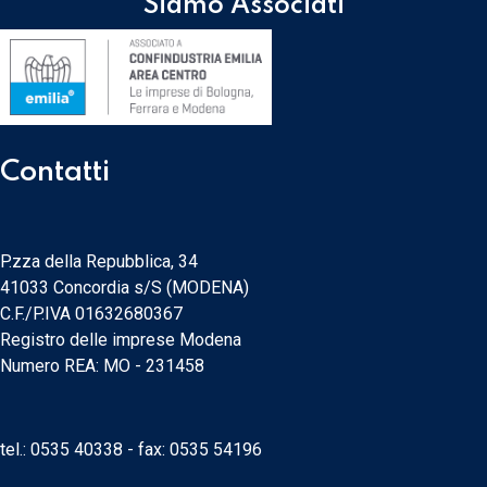
Siamo Associati
Contatti
P.zza della Repubblica, 34
41033 Concordia s/S (MODENA)
C.F./P.IVA 01632680367
Registro delle imprese Modena
Numero REA: MO - 231458
tel.:
0535 40338
- fax: 0535 54196