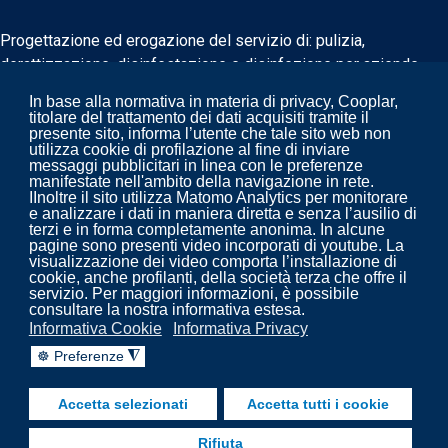
Progettazione ed erogazione del servizio di: pulizia,
derattizzazione, disinfestazione e disinfezione per aziende
biomedicali e non.
In base alla normativa in materia di privacy, Cooplar,
titolare del trattamento dei dati acquisiti tramite il
presente sito, informa l’utente che tale sito web non
utilizza cookie di profilazione al fine di inviare
messaggi pubblicitari in linea con le preferenze
manifestate nell'ambito della navigazione in rete.
IInoltre il sito utilizza Matomo Analytics per monitorare
e analizzare i dati in maniera diretta e senza l’ausilio di
terzi e in forma completamente anonima. In alcune
pagine sono presenti video incorporati di youtube. La
visualizzazione dei video comporta l’installazione di
cookie, anche profilanti, della società terza che offre il
servizio. Per maggiori informazioni, è possibile
consultare la nostra informativa estesa.
Copyright 2022. Cooplar - Pulizia, disinfezione,
Informativa Cookie
Informativa Privacy
trattamenti impianti aeraulici - prevenzione legionella.
☸ Preferenze
◮
fab fa-facebook-f
fab fa-linkedin
fab fa-youtube
Accetta selezionati
Accetta tutti i cookie
© 2018 Your Company. Designed By
JoomShaper
Rifiuta