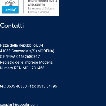
Contatti
P.zza della Repubblica, 34
41033 Concordia s/S (MODENA)
C.F./P.IVA 01632680367
Registro delle imprese Modena
Numero REA: MO - 231458
tel.:
0535 40338
- fax: 0535 54196
cooplar1@cooplar.com