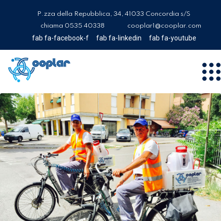
P.zza della Repubblica, 34, 41033 Concordia s/S
chiama 0535 40338
cooplar1@cooplar.com
fab fa-facebook-f
fab fa-linkedin
fab fa-youtube