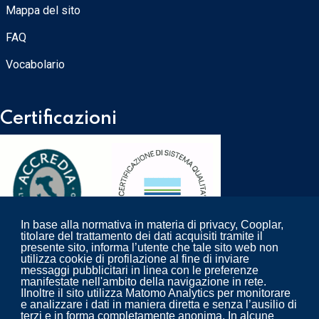
Mappa del sito
FAQ
Vocabolario
Certificazioni
In base alla normativa in materia di privacy, Cooplar,
titolare del trattamento dei dati acquisiti tramite il
presente sito, informa l’utente che tale sito web non
utilizza cookie di profilazione al fine di inviare
messaggi pubblicitari in linea con le preferenze
Progettazione ed erogazione del servizio di: pulizia,
manifestate nell'ambito della navigazione in rete.
derattizzazione, disinfestazione e disinfezione per aziende
IInoltre il sito utilizza Matomo Analytics per monitorare
e analizzare i dati in maniera diretta e senza l’ausilio di
biomedicali e non.
terzi e in forma completamente anonima. In alcune