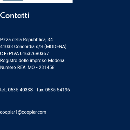
Contatti
P.zza della Repubblica, 34
41033 Concordia s/S (MODENA)
C.F./P.IVA 01632680367
Registro delle imprese Modena
Numero REA: MO - 231458
tel.:
0535 40338
- fax: 0535 54196
cooplar1@cooplar.com