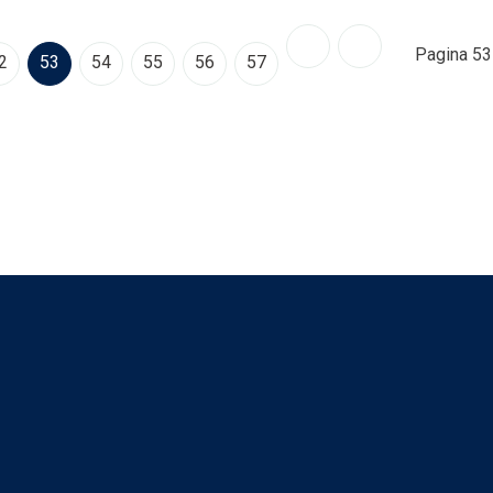
Pagina 53
2
53
54
55
56
57