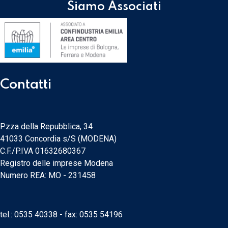
Siamo Associati
Contatti
P.zza della Repubblica, 34
41033 Concordia s/S (MODENA)
C.F./P.IVA 01632680367
Registro delle imprese Modena
Numero REA: MO - 231458
tel.:
0535 40338
- fax: 0535 54196