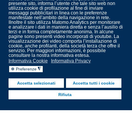
presente sito, informa l’utente che tale sito web non
utilizza cookie di profilazione al fine di inviare
messaggi pubblicitari in linea con le preferenze
Progettazione ed erogazione del servizio di: pulizia,
manifestate nell'ambito della navigazione in rete.
derattizzazione, disinfestazione e disinfezione per aziende
IInoltre il sito utilizza Matomo Analytics per monitorare
e analizzare i dati in maniera diretta e senza l’ausilio di
biomedicali e non.
terzi e in forma completamente anonima. In alcune
pagine sono presenti video incorporati di youtube. La
visualizzazione dei video comporta l’installazione di
cookie, anche profilanti, della società terza che offre il
servizio. Per maggiori informazioni, è possibile
consultare la nostra informativa estesa.
Informativa Cookie
Informativa Privacy
☸ Preferenze
◮
Accetta selezionati
Accetta tutti i cookie
Rifiuta
Copyright 2022. Cooplar - Pulizia, disinfezione,
trattamenti impianti aeraulici - prevenzione legionella.
fab fa-facebook-f
fab fa-linkedin
fab fa-youtube