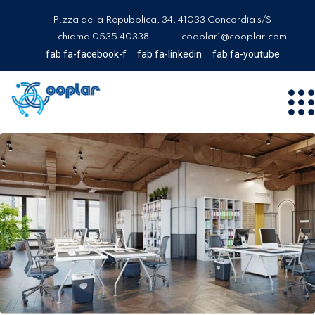
P.zza della Repubblica, 34, 41033 Concordia s/S
chiama 0535 40338
cooplar1@cooplar.com
fab fa-facebook-f
fab fa-linkedin
fab fa-youtube