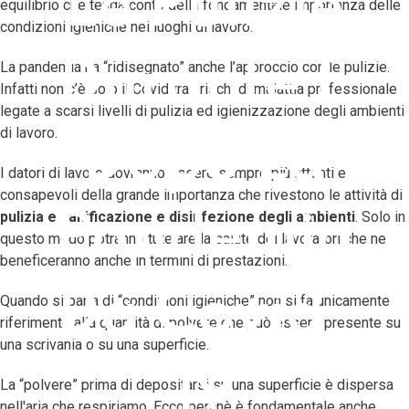
Le Pulizie
equilibrio che tenga conto della fondamentale importanza delle
condizioni igieniche nei luoghi di lavoro.
Durante E
La pandemia ha “ridisegnato” anche l’approccio con le pulizie.
Infatti non c’è solo il Covid tra i rischi di malattia professionale
legate a scarsi livelli di pulizia ed igienizzazione degli ambienti
di lavoro.
Dopo La
I datori di lavoro dovranno essere sempre più attenti e
consapevoli della grande importanza che rivestono le attività di
Pandemia
pulizia e sanificazione e
disinfezione degli ambienti
. Solo in
questo modo potranno tutelare la salute dei lavoratori che ne
beneficeranno anche in termini di prestazioni.
Da Covid-
Quando si parla di “condizioni igieniche” non si fa unicamente
riferimento alla quantità di polvere che può essere presente su
una scrivania o su una superficie.
19
La “polvere” prima di depositarsi su una superficie è dispersa
nell'aria che respiriamo. Ecco perchè è fondamentale anche