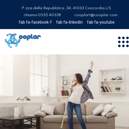
P.zza della Repubblica, 34, 41033 Concordia s/S
chiama 0535 40338
cooplar1@cooplar.com
fab fa-facebook-f
fab fa-linkedin
fab fa-youtube