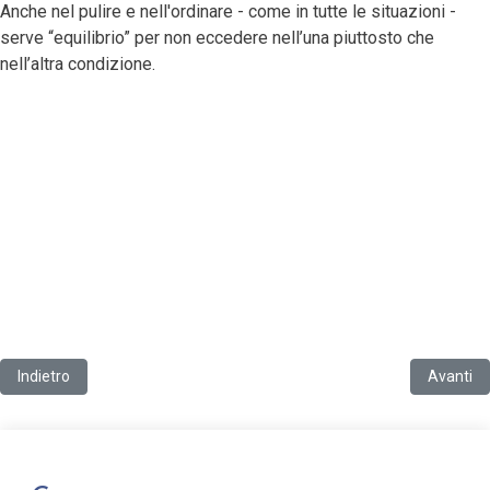
Anche nel pulire e nell'ordinare - come in tutte le situazioni -
serve “equilibrio” per non eccedere nell’una piuttosto che
nell’altra condizione.
Articolo precedente: Le zanzare trasmettono il coronavirus? Occhio a
Articolo 
Indietro
Avanti