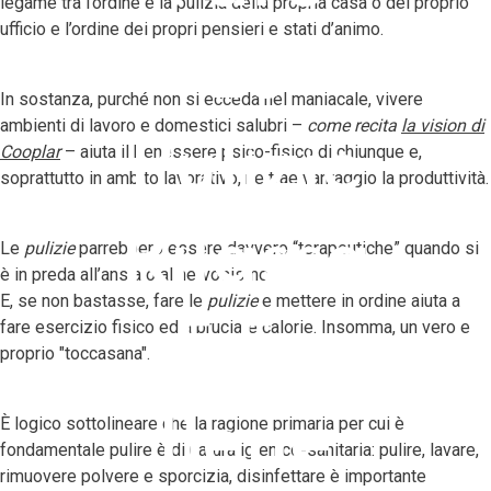
legame tra l’ordine e la pulizia della propria casa o del proprio
ufficio e l’ordine dei propri pensieri e stati d’animo.
Le
In sostanza, purché non si ecceda nel maniacale, vivere
ambienti di lavoro e domestici salubri –
come recita
la vision di
Pulizie
Cooplar
– aiuta il benessere psico-fisico di chiunque e,
soprattutto in ambito lavorativo, ne trae vantaggio la produttività.
Rilassa
Le
pulizie
parrebbero essere davvero “terapeutiche” quando si
è in preda all’ansia o al nervosismo.
E, se non bastasse, fare le
pulizie
e mettere in ordine aiuta a
fare esercizio fisico ed a bruciare calorie. Insomma, un vero e
E Fa
proprio "toccasana".
Bene
È logico sottolineare che la ragione primaria per cui è
fondamentale pulire è di natura igienico-sanitaria: pulire, lavare,
rimuovere polvere e sporcizia, disinfettare è importante