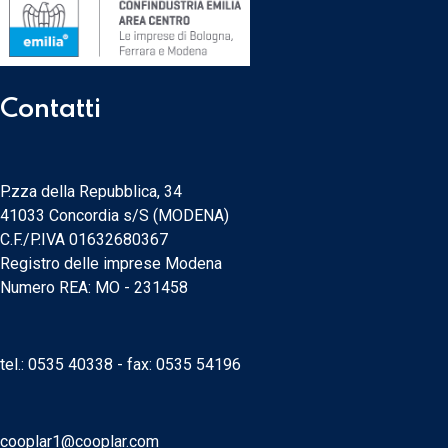
Contatti
P.zza della Repubblica, 34
41033 Concordia s/S (MODENA)
C.F./P.IVA 01632680367
Registro delle imprese Modena
Numero REA: MO - 231458
tel.:
0535 40338
- fax: 0535 54196
cooplar1@cooplar.com