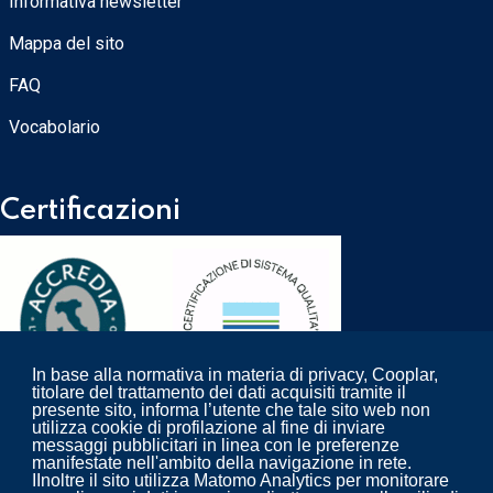
Informativa newsletter
Mappa del sito
FAQ
Vocabolario
Certificazioni
In base alla normativa in materia di privacy, Cooplar,
titolare del trattamento dei dati acquisiti tramite il
presente sito, informa l’utente che tale sito web non
utilizza cookie di profilazione al fine di inviare
messaggi pubblicitari in linea con le preferenze
Progettazione ed erogazione del servizio di: pulizia,
manifestate nell'ambito della navigazione in rete.
derattizzazione, disinfestazione e disinfezione per aziende
IInoltre il sito utilizza Matomo Analytics per monitorare