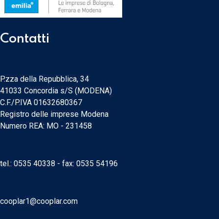
Contatti
P.zza della Repubblica, 34
41033 Concordia s/S (MODENA)
C.F./P.IVA 01632680367
Registro delle imprese Modena
Numero REA: MO - 231458
tel.:
0535 40338
- fax: 0535 54196
cooplar1@cooplar.com