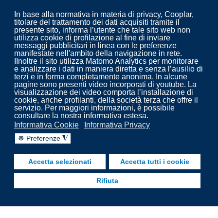
In base alla normativa in materia di privacy, Cooplar,
titolare del trattamento dei dati acquisiti tramite il
presente sito, informa l’utente che tale sito web non
utilizza cookie di profilazione al fine di inviare
messaggi pubblicitari in linea con le preferenze
Progettazione ed erogazione del servizio di: pulizia,
manifestate nell'ambito della navigazione in rete.
derattizzazione, disinfestazione e disinfezione per aziende
IInoltre il sito utilizza Matomo Analytics per monitorare
e analizzare i dati in maniera diretta e senza l’ausilio di
biomedicali e non.
terzi e in forma completamente anonima. In alcune
pagine sono presenti video incorporati di youtube. La
visualizzazione dei video comporta l’installazione di
cookie, anche profilanti, della società terza che offre il
servizio. Per maggiori informazioni, è possibile
consultare la nostra informativa estesa.
Informativa Cookie
Informativa Privacy
☸ Preferenze
◮
Accetta selezionati
Accetta tutti i cookie
Rifiuta
Copyright 2022. Cooplar - Pulizia, disinfezione,
trattamenti impianti aeraulici - prevenzione legionella.
fab fa-facebook-f
fab fa-linkedin
fab fa-youtube