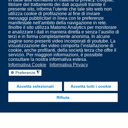
titolare del trattamento dei dati acquisiti tramite il
presente sito, informa l’utente che tale sito web non
utilizza cookie di profilazione al fine di inviare
messaggi pubblicitari in linea con le preferenze
Progettazione ed erogazione del servizio di: pulizia,
manifestate nell'ambito della navigazione in rete.
derattizzazione, disinfestazione e disinfezione per aziende
IInoltre il sito utilizza Matomo Analytics per monitorare
e analizzare i dati in maniera diretta e senza l’ausilio di
biomedicali e non.
terzi e in forma completamente anonima. In alcune
pagine sono presenti video incorporati di youtube. La
visualizzazione dei video comporta l’installazione di
cookie, anche profilanti, della società terza che offre il
servizio. Per maggiori informazioni, è possibile
consultare la nostra informativa estesa.
Informativa Cookie
Informativa Privacy
☸ Preferenze
◮
Accetta selezionati
Accetta tutti i cookie
Rifiuta
Copyright 2022. Cooplar - Pulizia, disinfezione,
trattamenti impianti aeraulici - prevenzione legionella.
fab fa-facebook-f
fab fa-linkedin
fab fa-youtube