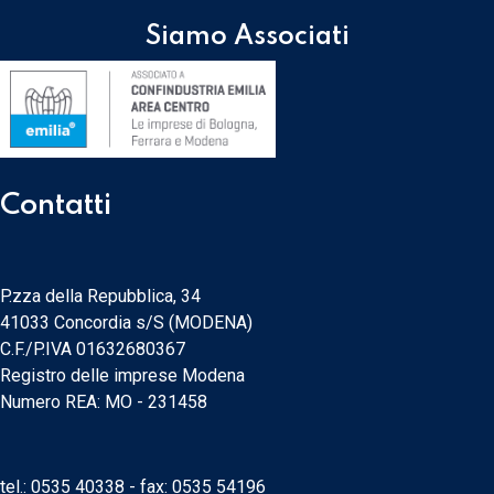
Siamo Associati
Contatti
P.zza della Repubblica, 34
41033 Concordia s/S (MODENA)
C.F./P.IVA 01632680367
Registro delle imprese Modena
Numero REA: MO - 231458
tel.:
0535 40338
- fax: 0535 54196