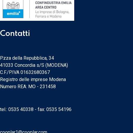
Contatti
P.zza della Repubblica, 34
41033 Concordia s/S (MODENA)
C.F./P.IVA 01632680367
Registro delle imprese Modena
Numero REA: MO - 231458
tel.:
0535 40338
- fax: 0535 54196
cooplar1@cooplar.com