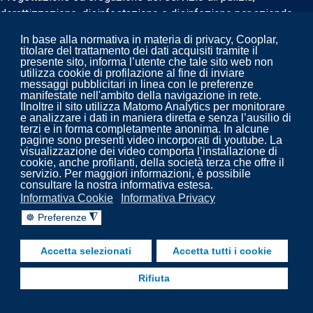
derattizzazione, disinfestazione e disinfezione per aziende
biomedicali e non.
In base alla normativa in materia di privacy, Cooplar,
titolare del trattamento dei dati acquisiti tramite il
presente sito, informa l’utente che tale sito web non
utilizza cookie di profilazione al fine di inviare
messaggi pubblicitari in linea con le preferenze
manifestate nell'ambito della navigazione in rete.
IInoltre il sito utilizza Matomo Analytics per monitorare
e analizzare i dati in maniera diretta e senza l’ausilio di
terzi e in forma completamente anonima. In alcune
pagine sono presenti video incorporati di youtube. La
visualizzazione dei video comporta l’installazione di
cookie, anche profilanti, della società terza che offre il
servizio. Per maggiori informazioni, è possibile
consultare la nostra informativa estesa.
Copyright 2022. Cooplar - Pulizia, disinfezione,
Informativa Cookie
Informativa Privacy
trattamenti impianti aeraulici - prevenzione legionella.
☸ Preferenze
◮
fab fa-facebook-f
fab fa-linkedin
fab fa-youtube
Accetta selezionati
Accetta tutti i cookie
© 2018 Your Company. Designed By
JoomShaper
Rifiuta