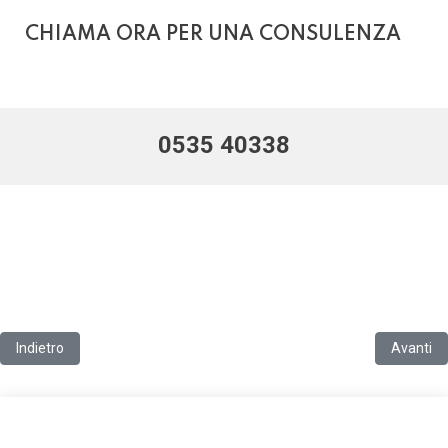
CHIAMA ORA PER UNA CONSULENZA
0535 40338
Articolo precedente: ANAM il futuro della qualità dell'aria indoor
Articolo 
Indietro
Avanti