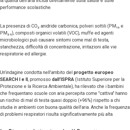
la qualità dell’aria incida direttamente sulla salute e sulle
performance scolastiche.
La presenza di CO₂ anidride carbonica, polveri sottili (PM₁₀ e
PM₂.₅), composti organici volatili (VOC), muffe ed agenti
microbiologici può causare sintomi come mal di testa,
stanchezza, difficoltà di concentrazione, irritazioni alle vie
respiratorie ed allergie.
Un’indagine condotta nell’ambito del
progetto europeo
SEARCH I e II
, promosso
dall’
ISPRA
(Istituto Superiore per la
Protezione e la Ricerca Ambientale), ha rilevato che i bambini
che frequentano scuole con aria percepita come "cattiva" hanno
un rischio di mal di testa quasi doppio (+96%) rispetto a chi
studia in ambienti con buona qualità dell’aria. Anche la frequenza
di problemi respiratori risulta significativamente più alta.