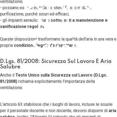
Dell’aria
ventilazione;
- possano essere installati sistemi fissi o mobili di
purificazione, purché sicuri ed efficaci;
Nelle
- gli impianti aeraulici siano
sottoposti a manutenzione e
sanificazione regolare
.
Queste disposizioni trasformano la qualità dell’aria in una vera e
Scuole
propria
condizione legale da rispettare
.
D.Lgs. 81/2008: Sicurezza Sul Lavoro E Aria
Salubre
Anche il
Testo Unico sulla Sicurezza sul Lavoro (D.Lgs.
81/2008)
richiama esplicitamente l’importanza della
ventilazione.
L’articolo 63 stabilisce che i luoghi di lavoro, incluse le scuole
per il personale docente e non docente, devono disporre di
aria
salubre
. Inoltre, l’Allegato IV richiede che gli impianti di