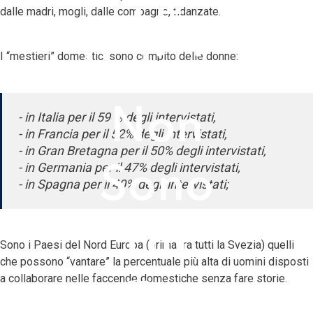
Le
dalle madri, mogli, dalle compagne, fidanzate.
Pulizie
I “mestieri” domestici sono compito delle donne:
Non
- in Italia per il 59 % degli intervistati,
- in Francia per il 52% degli intervistati,
- in Gran Bretagna per il 50% degli intervistati,
- in Germania per il 47% degli intervistati,
Sono
- in Spagna per il 40% degli intervistati;
Un
Sono i Paesi del Nord Europa (prima tra tutti la Svezia) quelli
che possono “vantare” la percentuale più alta di uomini disposti
a collaborare nelle faccende domestiche senza fare storie.
Affare