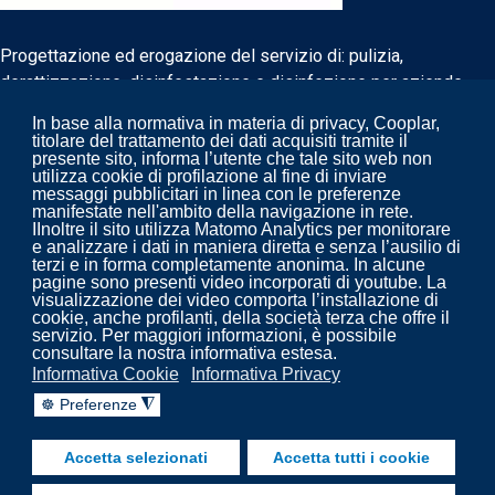
Progettazione ed erogazione del servizio di: pulizia,
derattizzazione, disinfestazione e disinfezione per aziende
biomedicali e non.
In base alla normativa in materia di privacy, Cooplar,
titolare del trattamento dei dati acquisiti tramite il
presente sito, informa l’utente che tale sito web non
utilizza cookie di profilazione al fine di inviare
messaggi pubblicitari in linea con le preferenze
manifestate nell'ambito della navigazione in rete.
IInoltre il sito utilizza Matomo Analytics per monitorare
e analizzare i dati in maniera diretta e senza l’ausilio di
terzi e in forma completamente anonima. In alcune
pagine sono presenti video incorporati di youtube. La
visualizzazione dei video comporta l’installazione di
cookie, anche profilanti, della società terza che offre il
servizio. Per maggiori informazioni, è possibile
consultare la nostra informativa estesa.
Copyright 2022. Cooplar - Pulizia, disinfezione,
Informativa Cookie
Informativa Privacy
trattamenti impianti aeraulici - prevenzione legionella.
☸ Preferenze
◮
fab fa-facebook-f
fab fa-linkedin
fab fa-youtube
Accetta selezionati
Accetta tutti i cookie