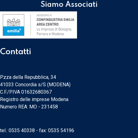
Siamo Associati
Contatti
P.zza della Repubblica, 34
41033 Concordia s/S (MODENA)
C.F./P.IVA 01632680367
Registro delle imprese Modena
Numero REA: MO - 231458
tel.:
0535 40338
- fax: 0535 54196