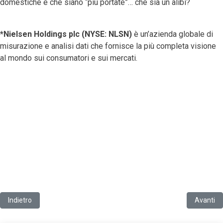
domestiche e che siano “più portate”… che sia un alibi?
*Nielsen Holdings plc (NYSE: NLSN)
è un’azienda globale di
misurazione e analisi dati che fornisce la più completa visione
al mondo sui consumatori e sui mercati.
Articolo precedente: Disinfezione e disinfestazione: c'è una bella di
Articolo 
Indietro
Avanti