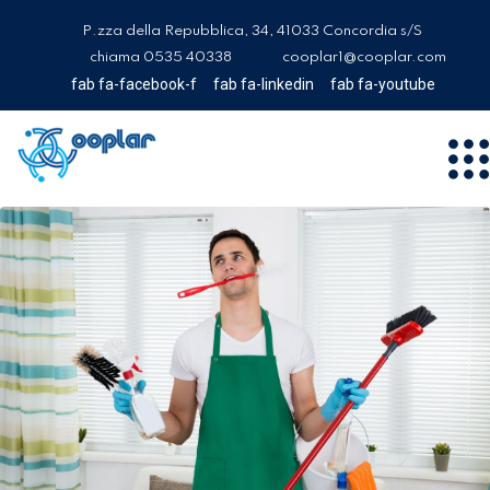
P.zza della Repubblica, 34, 41033 Concordia s/S
chiama 0535 40338
cooplar1@cooplar.com
fab fa-facebook-f
fab fa-linkedin
fab fa-youtube