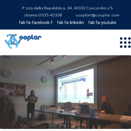
P.zza della Repubblica, 34, 41033 Concordia s/S
chiama 0535 40338
cooplar1@cooplar.com
fab fa-facebook-f
fab fa-linkedin
fab fa-youtube