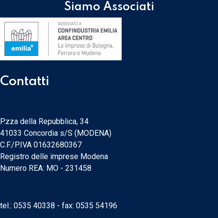
Siamo Associati
Contatti
P.zza della Repubblica, 34
41033 Concordia s/S (MODENA)
C.F./P.IVA 01632680367
Registro delle imprese Modena
Numero REA: MO - 231458
tel.:
0535 40338
- fax: 0535 54196