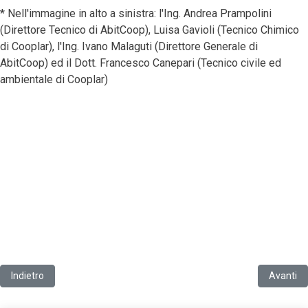
* Nell'immagine in alto a sinistra: l'Ing. Andrea Prampolini
(Direttore Tecnico di AbitCoop), Luisa Gavioli (Tecnico Chimico
di Cooplar), l'Ing. Ivano Malaguti (Direttore Generale di
AbitCoop) ed il Dott. Francesco Canepari (Tecnico civile ed
ambientale di Cooplar)
Articolo precedente: Cooplar: ancora in cattedra
Articolo 
Indietro
Avanti