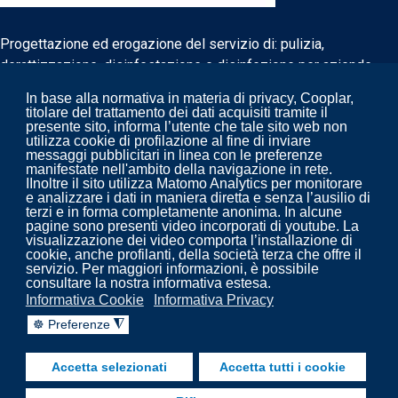
Progettazione ed erogazione del servizio di: pulizia,
derattizzazione, disinfestazione e disinfezione per aziende
biomedicali e non.
In base alla normativa in materia di privacy, Cooplar,
titolare del trattamento dei dati acquisiti tramite il
presente sito, informa l’utente che tale sito web non
utilizza cookie di profilazione al fine di inviare
messaggi pubblicitari in linea con le preferenze
manifestate nell'ambito della navigazione in rete.
IInoltre il sito utilizza Matomo Analytics per monitorare
e analizzare i dati in maniera diretta e senza l’ausilio di
terzi e in forma completamente anonima. In alcune
pagine sono presenti video incorporati di youtube. La
visualizzazione dei video comporta l’installazione di
cookie, anche profilanti, della società terza che offre il
servizio. Per maggiori informazioni, è possibile
consultare la nostra informativa estesa.
Copyright 2022. Cooplar - Pulizia, disinfezione,
Informativa Cookie
Informativa Privacy
trattamenti impianti aeraulici - prevenzione legionella.
☸ Preferenze
◮
fab fa-facebook-f
fab fa-linkedin
fab fa-youtube
Accetta selezionati
Accetta tutti i cookie